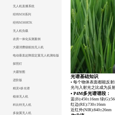
无人机直播系统
经纬M30系列
经纬M300RTK
无人机负载
农房一体化实测案例
大疆消费级航拍无人机
电动垂直起降固定翼无人机测绘版
探照灯
大疆智图
光谱基础知识
进阶版
• 每个物体表面都能反
光与入射光之比成为反
精灵4多光谱
• P4M多光谱谱段：
植保无人机
蓝(B):450±16nm 绿(G):5
红边(RE):730±16nm
科比特无人机
近红外(NIR):840±26nm
多旋翼无人机