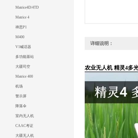
Matrice4D/4TD
Matrice 4
禅思P1
M400
详细说明：
V1喊话器
多功能基站
大疆司空
农业无人机 精灵4多
Matrice 400
机场
警示屏
降落伞
室内无人机
CAAC考证
大疆无人机