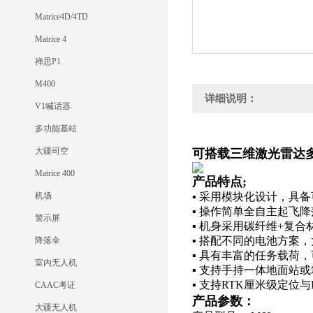
Matrice4D/4TD
Matrice 4
禅思P1
M400
详细说明：
V1喊话器
多功能基站
大疆司空
可搭载三维激光雷达
Matrice 400
产品特点;
机场
▪ 采用模块化设计，具
▪ 操作简单全自主起飞
警示屏
▪ 机身采用碳纤维+复
▪ 搭配不同的电池方案，
降落伞
▪ 具有丰富的任务载荷
室内无人机
▪ 支持手持一体地面站
▪ 支持RTK厘米级定位
CAAC考证
产品参数：
大疆无人机