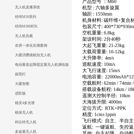
产品型号 ：M60
无人机直播系统
机型 : 六轴多旋翼
轴距 : 1550mm
经纬M30系列
机身材料:
碳纤维+复合
包装尺寸:
400*730*93
经纬M300RTK
空机重量:
6.8kg
无人机负载
架设时间:
2分40秒
大起飞重量:
21-23kg
农房一体化实测案例
大载荷重量:
10-12kg
大疆消费级航拍无人机
大升降率:
4m/s
巡航速度:
10m/s
电动垂直起降固定翼无人机测绘版
大飞行速度:
15m/s
探照灯
电池容量:
22000mAh*12S
空载航时:
62min / 74min 
大疆智图
搭载设备航程:
14km / 18
进阶版
遥测大控制半径:
10km
大海拔升限:
4000m
精灵4多光谱
定位方式:
RTK+PPK
植保无人机
精度:
1cm±1ppm
飞行模式:
自主、半自主
科比特无人机
返航:
一键返航、失控返
多旋翼无人机
其他:
自主起降、自动航