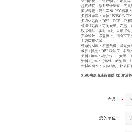
全自动化：一键启动，自动完成
超高精度：微升级计量泵 + 高灵敏
恒温稳定：混合室20–26℃精
多标准兼容：支持 JIS/ISO/AS
多液体适配：DBP、DOP、亚
低扭矩适配：可测炭黑、石墨、导
数据管理：实时曲线、自动报告
安全设计：紧急停止、混合室互
主要应用领域
锂电池材料：石墨负极、导电炭
橡胶 / 炭黑：DBP 吸油值、补
塑料 / 填料：碳酸钙、白炭黑
涂料 / 颜料：分散性、吸油量、
新材料研发：粉体结构、比表面
S-500炭黑吸油值测试仪DBP油
产品：
您的单位：