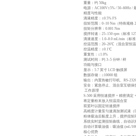
重量：约 50kg
电源：AC100V±5% / 50–60Hz / 
精度与性能
滴液精度：±0.5% FS
扭矩范围：0–10 Nm（特殊规格 
扭矩分辨率：0.001 Nm
搅拌转速：25–150 rpm（标准 12
滴液速度：1.0–8.0 mL/min（标准 4
控温范围：20–26℃（混合室恒
控温精度：±0.1℃
重复性：≤1.0%
测试时间：约 3–5 分钟 / 样
功能与接口
显示：5.7 英寸 LCD 触摸屏
数据存储：≥10000 组
输出：内置热敏打印机、RS-232
安全：紧急停止、混合室互锁保
工作原理
S-500 采用恒速搅拌 + 精密滴
将定量粉末放入恒温混合室
双桨叶以固定转速搅拌
高精度计量泵匀速滴加测试液（DBP
粉体吸油后黏度上升，搅拌扭矩
系统实时监测扭矩曲线，自动识
自动计算吸油值：吸油值 (mL/100g
核心优势