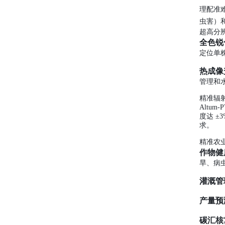
理配准
虫害）
超高分
全色锐
定位单
热成像
管理和
精准辐
Altu
度达 
求。
精准农
作物健
旱、病
灌溉管
产量预
碳汇核