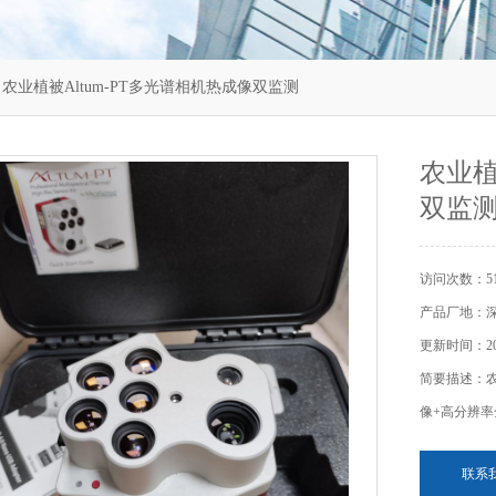
 农业植被Altum-PT多光谱相机热成像双监测
农业植
双监
访问次数：51
产品厂地：
更新时间：202
简要描述：农
像+高分辨
联系