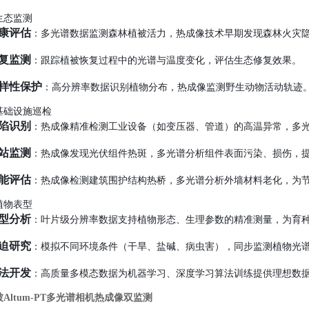
生态监测
康评估
：多光谱数据监测森林植被活力，热成像技术早期发现森林火灾
复监测
：跟踪植被恢复过程中的光谱与温度变化，评估生态修复效果。
样性保护
：高分辨率数据识别植物分布，热成像监测野生动物活动轨迹
基础设施巡检
陷识别
：热成像精准检测工业设备（如变压器、管道）的高温异常，多
站监测
：热成像发现光伏组件热斑，多光谱分析组件表面污染、损伤，
能评估
：热成像检测建筑围护结构热桥，多光谱分析外墙材料老化，为
植物表型
型分析
：叶片级分辨率数据支持植物形态、生理参数的精准测量，为育
迫研究
：模拟不同环境条件（干旱、盐碱、病虫害），同步监测植物光
法开发
：高质量多模态数据为机器学习、深度学习
算法训练提供理想数
Altum-PT多光谱相机热成像双监测