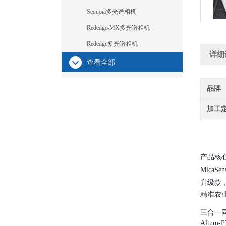
Sequoia多光谱相机
Rededge-MX多光谱相机
Rededge多光谱相机
详细
查看全部
品牌
加工
产品核
MicaSe
升级款
精准农
三合一
Altum