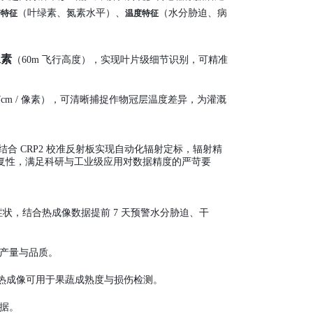
（叶绿素、氮素水平）、
（水分胁迫、病
谱特征
温度特征
 像素
（60m 飞行高度），实现叶片级细节识别，可精准
 倍（17cm / 像素），可清晰捕捉作物冠层温度差异，为灌溉
，结合 CRP2 校准反射板实现自动化辐射定标，辐射精
重复性，满足科研与工业级应用对数据精度的严苛要
素症状，结合热成像数据提前 7 天预警水分胁迫、干
产量与品质。
热成像可用于果蔬成熟度与损伤检测。
据。