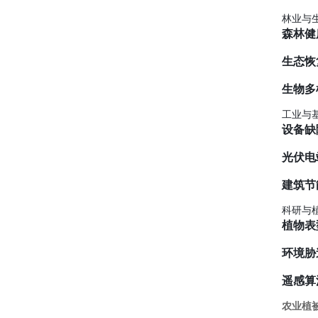
林业与
森林健
生态恢
生物多
工业与
设备缺
光伏电
建筑节
科研与
植物表
环境胁
遥感算
农业植被