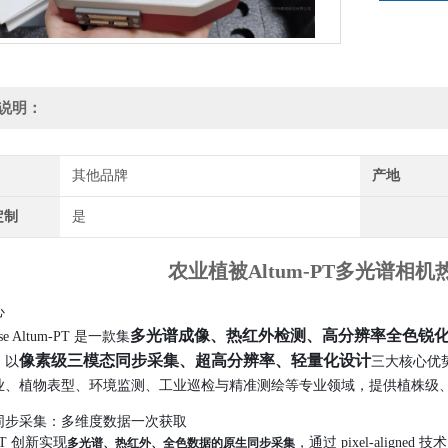
说明：
其他品牌
产地
定制
是
农业植被Altum-PT多光谱相
心
多光谱成像、热红外检测、高分辨率全色锐
nse Altum-PT 是一款集
像素级三模态同步采集、超高分辨率、轻量化设计
，以
三大核心优
业、植物表型、环境监测、工业巡检与精准测绘等专业领域，提供植株级
同步采集：多维度数据一次获取
-PT 创新实现
，通过 pixel-align
多光谱、热红外、全色数据的原生同步采集