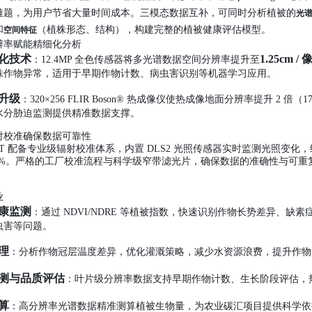
难题，为用户节省大量时间成本。三模态数据互补，可同时分析植被的
光
和
（植株形态、结构），构建完整的植被健康评估模型。
空间特征
辨率赋能精细化分析
化技术
1.25cm /
：12.4MP 全色传感器将多光谱数据空间分辨率提升至
株作物异常，适用于早期作物计数、病虫害识别等机器学习应用。
升级
：320×256 FLIR Boson® 热成像仪使热成像地面分辨率提升 2
水分胁迫监测提供精准数据支撑。
射校准确保数据可靠性
m-PT 配备专业级辐射校准体系，内置 DLS2 光照传感器实时监测光照变化
±3%。严格的工厂校准流程与科学级窄带滤光片，确保数据的准确性与可
业
康监测
：通过 NDVI/NDRE 等植被指数，快速识别作物长势差异、缺
虫害等问题。
理
：分析作物冠层温度差异，优化灌溉策略，减少水资源浪费，提升作物
测与品质评估
：叶片级分辨率数据支持早期作物计数、生长阶段评估，
算
：高分辨率光谱数据精准测算植被生物量，为农业碳汇项目提供科学依