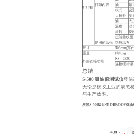
打印内容
油
每
打印机
模式
设
大扭矩
测
油
大
温度
混
旋转
旋
扭矩曲线图
使用的纸张
热感纸卷
尺寸
503mm(宽)
重量
约40kg
RS - 23
外部连接功能
连接缓冲罐
总结
S-500 吸油值测试仪
凭借
无论是橡胶工业的炭黑检
与生产效率。
炭黑S-500吸油值-DBP/DOP
产品：