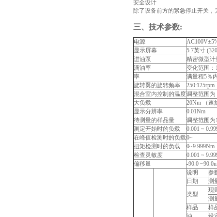
安全设计
除了设备前方的紧急停止开关，
三、技术参数:
电源
AC100V±5% 
显示屏幕
5.7英寸 (320 
进油泵
精密微型计
滴油率
变化范围：1 
率
满量程5％
旋转翼的旋转频率
250:125r
混合室内控制的温度
调整范围为 2
大负载
20Nm （
显示分辨率
0.01Nm
待测量的样品量
调整范围为1.
测定开始时的负载
0.001 ~ 0.9
在峰值检测时的负载
0~
扭矩检测时的负载
0~9.999Nm
检查灵敏度
0.001 ~ 9.9
偏移量
-90.0 ~90.0m
说明
参
日期
测
现
类型
测
样品
样
油
设