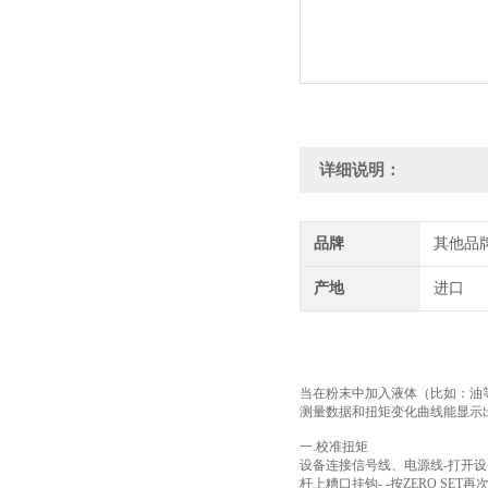
详细说明：
品牌
其他品
产地
进口
当在粉末中加入液体（比如：油等
测量数据和扭矩变化曲线能显示
一.校准扭矩
设备连接信号线、电源线-打开设备右侧盖子
杆上糟口挂钩- -按ZERO SET再次