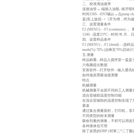
二、校准滴油速率
连接油管→-端插入油瓶- 移开喷嘴对准杯子
时间150S- -ENT确认→点pump
盖)泵上旋扭- +《开为增，闭为
三、设置测量条件
F2 (MENU) - -F5 (commons)- 
1240- -温度23*C- -时间:年.月、日
四、设置样品条件
F2 (MENU) - -F2 (detail) - 
mode(%) 70% (达峰至70%启动计算
五.测量
样品称重- -样品入搅拌室一盖盖子
六电脑提出数据
安装软件- -打开软件- -输入通讯端口
如何做炭黑吸油值测量
特点
机械测量
机械测量不会因不同的工人测量
混合室辅助温度控制功能
在混合室辅助的温度控制实现了
紧凑
通过集合测量面积，打印机，泵
不同类型的粉末测量
吸收剂量的测量，不积可以用炭黑
各种液体也可用
除了炭黑的DBP (邻苯二*二丁