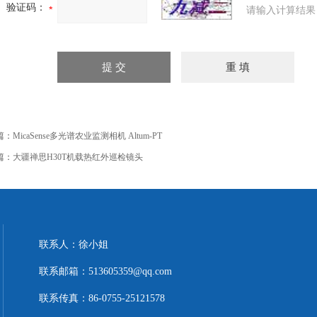
验证码：
请输入计算结果
篇：
MicaSense多光谱农业监测相机 Altum-PT
篇：
大疆禅思H30T机载热红外巡检镜头
联系人：徐小姐
联系邮箱：513605359@qq.com
联系传真：86-0755-25121578