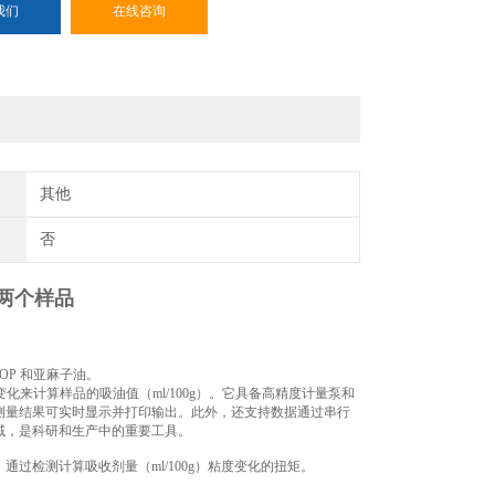
我们
在线咨询
其他
否
试两个样品
OP 和亚麻子油。
来计算样品的吸油值（ml/100g）。它具备高精度计量泵和
测量结果可实时显示并打印输出。此外，还支持数据通过串行
域，是科研和生产中的重要工具。
过检测计算吸收剂量（ml/100g）粘度变化的扭矩。