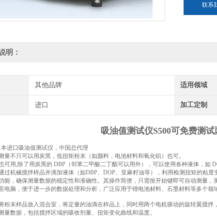
联系
说明：
其他品牌
适用领域
进口
加工定制
吸油值测试仪S500可免费测
I 日本进口吸油值测试仪，中国总代理
测量不只可以用炭黑，低扭矩粉末（如颜料，电池材料和氧化铝）也可。
也可用,除了用炭黑的 DBP（邻苯二甲酸二丁酯可以用外），可以使用各种液体，如 D
通过机械搅拌样品并滴加液体（如DBP、DOP、亚麻籽油等），利用检测扭矩的粘度变化
功能，确保测量数据的稳定性和准确性。其操作简便，只需按开始键即可自动测量，
至电脑，便于进一步的数据处理和分析，广泛应用于锂电池材料、石墨材料等多个领
将粉末样品放入混合室，将定量的油滴在样品上，同时用两个电机驱动的旋转翼搅拌，通
测量数据，包括搅拌区域的吸收剂量、扭矩变化曲线和温度。