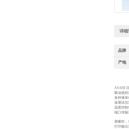
详细
品牌
产地
ASAH
吸油值的
各种液体
该测试仪
温度控制
端口传输
测量时，
打印输出