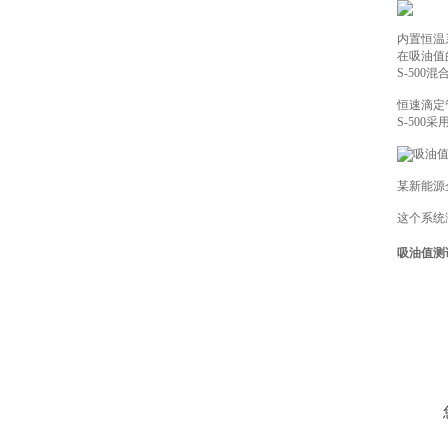
内置恒温
在吸油值
S-50
恒速滴定
S-500
某新能源
这个系统
吸油值测