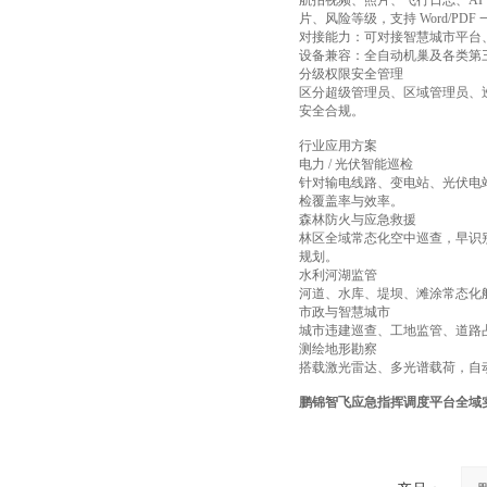
航拍视频、照片、飞行日志、A
片、风险等级，支持 Word/P
对接能力：可对接智慧城市平台、
设备兼容：全自动机巢及各类第
分级权限安全管理
区分超级管理员、区域管理员、
安全合规。
行业应用方案
电力 / 光伏智能巡检
针对输电线路、变电站、光伏电
检覆盖率与效率。
森林防火与应急救援
林区全域常态化空中巡查，早识
规划。
水利河湖监管
河道、水库、堤坝、滩涂常态化
市政与智慧城市
城市违建巡查、工地监管、道路
测绘地形勘察
搭载激光雷达、多光谱载荷，自
鹏锦智飞应急指挥调度平台全域