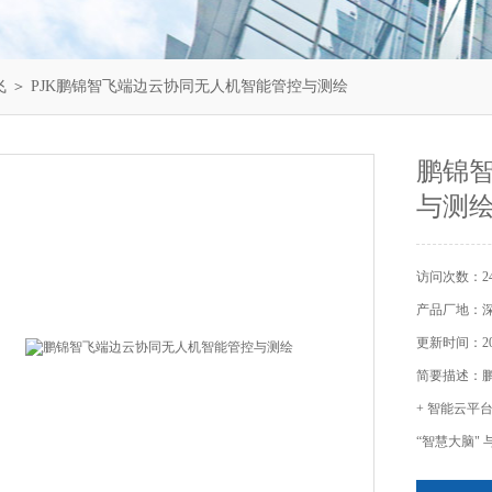
飞
＞ PJK鹏锦智飞端边云协同无人机智能管控与测绘
鹏锦
与测
访问次数：24
产品厂地：
更新时间：202
简要描述：
+ 智能云平
“智慧大脑"