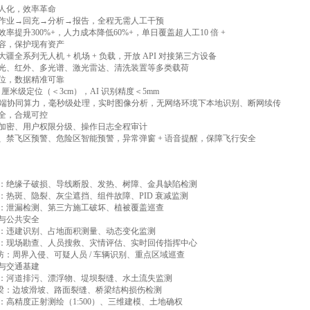
人化，效率革命
作业→回充→分析→报告，全程无需人工干预
率提升300%+，人力成本降低60%+，单日覆盖超人工10 倍 +
容，保护现有资产
疆全系列无人机 + 机场 + 负载，开放 API 对接第三方设备
光、红外、多光谱、激光雷达、清洗装置等多类载荷
位，数据精准可靠
K 厘米级定位（＜3cm），AI 识别精度＜5mm
 云端协同算力，毫秒级处理，实时图像分析，无网络环境下本地识别、断网续传
全，合规可控
加密、用户权限分级、操作日志全程审计
、禁飞区预警、危险区智能预警，异常弹窗 + 语音提醒，保障飞行安全
：绝缘子破损、导线断股、发热、树障、金具缺陷检测
：热斑、隐裂、灰尘遮挡、组件故障、PID 衰减监测
：泄漏检测、第三方施工破坏、植被覆盖巡查
与公共安全
：违建识别、占地面积测量、动态变化监测
：现场勘查、人员搜救、灾情评估、实时回传指挥中心
 安防：周界入侵、可疑人员 / 车辆识别、重点区域巡查
与交通基建
：河道排污、漂浮物、堤坝裂缝、水土流失监测
 桥梁：边坡滑坡、路面裂缝、桥梁结构损伤检测
：高精度正射测绘（1:500）、三维建模、土地确权