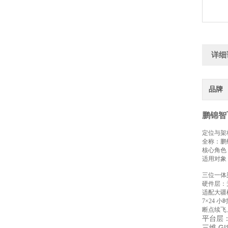
详细
品牌
鹏锦智
定位与架
全称：鹏
核心角色：
适用对象：
三位一体
硬件层：
适配大疆机
7×24 
断点续飞
平台层
三维 G