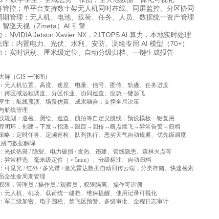
群管控：单平台支持数十架无人机同时在线、同屏监控、分区协同
周期管理：无人机、电池、载荷、任务、人员、数据统一资产管理
智巡天视（Zmeta）AI 引擎
NVIDIA Jetson Xavier NX，21TOPS AI 算力，本地实时处理
库：内置电力、光伏、水利、安防、测绘专用 AI 模型（70+）
力：实时识别、厘米级定位、自动分级归档、一键生成报告
大屏（GIS 一张图）
：无人机位置、高度、速度、电量、信号、图传、轨迹、任务进度
：跨区域远程调度、分区作业、协同巡查、应急一键起飞
孪生：航线预演、场景仿真、成果融合，支撑全局决策
与航线管理
线规划：巡检、测绘、巡查、航拍等自定义航线，预设模板一键复用
程闭环：创建→下发→指派→跟踪→回传→断点续飞→异常告警→归档
策略：定时任务、定频巡检、队列执行、恶劣天气自动规避、优先级调度
能识别与数据解译
：光伏热斑 / 隐裂、电力破损 / 发热、违建、管线隐患、森林火点等
：异常框选、毫米级定位（＜5mm）、分级标注、自动归档
可见光 / 红外 / 多光谱 / 激光雷达数据自动回传云端，分类存储、快速检索
员全生命周期管理
权限：管理员 / 操作员 / 观察员，权限隔离、操作可追溯
：无人机、机场、载荷统一建档、维保提醒、使用记录可视化
：军工级加密、电子围栏、禁飞区预警、多级审批、全程日志审计