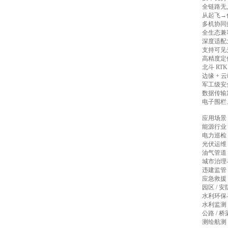
全链路无
从起飞→
多机协同效
全生态兼
深度适配大
支持可见
高精度定
北斗 RT
边缘 +
军工级安
数据传输
电子围栏
应用场景
能源行业
电力巡检
光伏运维
油气管道
城市治理
违建监管
应急救援
园区 /
水利环保
水利监测
公路 /
测绘航测