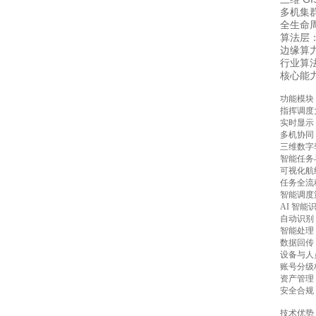
多机集
全生命
算法层：
边缘算力：
行业算法
核心能
功能模块
指挥调度
实时显示
多机协同
三维数字
智能任务
可视化航
任务全流
智能调度
AI 智
自动识别
智能处理
数据回传：
设备与人
账号分级
资产管理
安全合规
技术优势