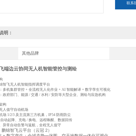
联系
说明：
其他品牌
飞端边云协同无人机智能管控与测绘
构
锦智飞无人机智能指挥调度平台
多机集群管控 + 全流程无人化作业 + AI 智能解译 + 数字孪生可视化
政府部门、能源 / 交通 / 水利 / 安防等大型企业、测绘与应急机构
架构
无人值守自动机场
场 1/2/3 及主流第三方机巢，IP54 防雨防尘
小时自动起降、充电 / 换电、远程唤醒、数据回传
、异常自动告警与返航，全程无人值守
：鹏锦智飞云平台（云冠 2）
IS + 数字孪生：全域态势一张图，空天地数据一体化可视化