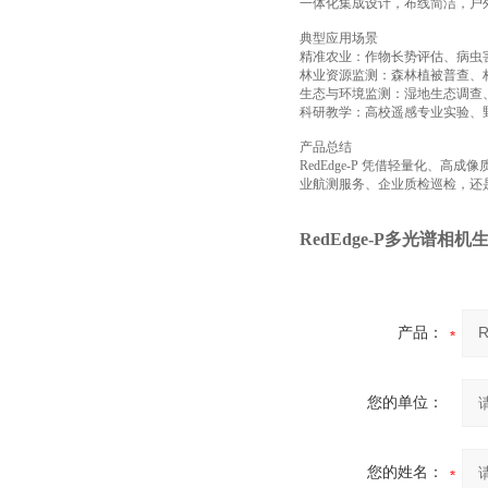
一体化集成设计，布线简洁，户
典型应用场景
精准农业：作物长势评估、病虫
林业资源监测：森林植被普查、
生态与环境监测：湿地生态调查
科研教学：高校遥感专业实验、
产品总结
RedEdge-P 凭借轻量化
业航测服务、企业质检巡检，还
RedEdge-P多光谱相
产品：
您的单位：
您的姓名：