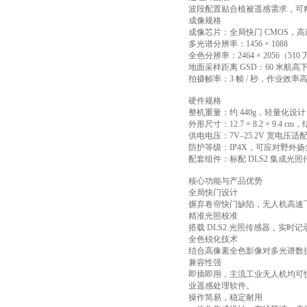
波段配置贴合植被遥感需求，可精
成像规格
成像芯片：全局快门 CMOS，
多光谱分辨率：1456 × 1088
全色分辨率：2464 × 2056（
地面采样距离 GSD：60 米航高
拍摄帧率：3 帧 / 秒，作业效率
硬件规格
整机重量：约 440g，轻量化设
外形尺寸：12.7 × 8.2 × 9.4
供电电压：7V–25.2V 宽电压适
防护等级：IP4X，可应对野外
配套组件：标配 DLS2 集成光
核心功能与产品优势
全局快门设计
摒弃卷帘快门缺陷，无人机高速
精准光照校准
搭载 DLS2 光照传感器，实
全色锐化技术
结合高像素全色影像对多光谱数
兼容性强
即插即用，主流工业无人机均可快速搭载，适
业遥感处理软件。
操作简易，稳定耐用