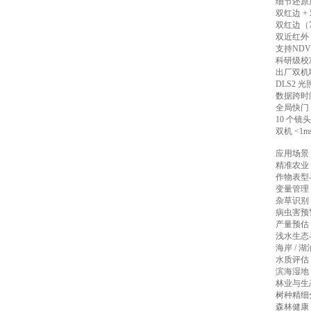
细节还原
双红边 
双红边（7
双近红外
支持NDV
科研级校
出厂双机
DLS2 
数据跨时
全局快门
10 个
双机 <
应用场景
精准农业
作物表型
变量管理
杂草识别
病虫害预
产量预估：
浅水生态
海岸 / 
水质评估
滨海湿地
林业与生
树种精细分
森林健康