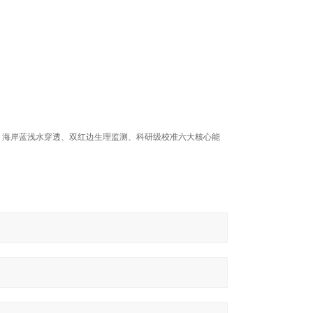
波段匹配、海岸蓝浅水穿透、双红边生理监测、科研级校准六大核心能