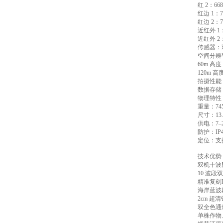
红 2：668 
红边 1：70
红边 2：71
近红外 1：7
近红外 2：8
传感器：双
空间分辨
60m 高
120m 高
拍摄性能：
数据存储：
物理特性
重量：74
尺寸：13.2
供电：7–2
防护：IP
定位：支持
技术优势
双机十波
10 波
精准复刻La
海岸蓝波
2cm 
双全色通道
单株作物