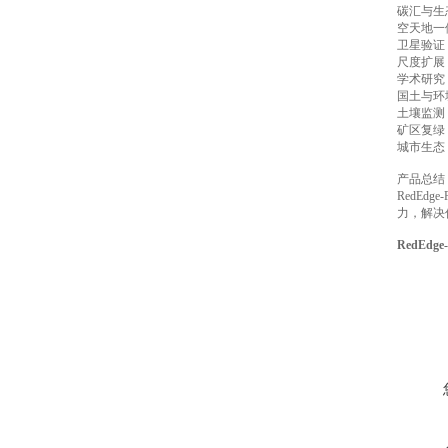
碳汇与生
空天地一
卫星验证：无
尺度扩展
学术研究
国土与环
土壤监测
矿区复绿
城市生态
产品总结
RedE
力，解决
RedEd