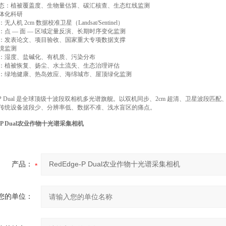
态：植被覆盖度、生物量估算、碳汇核查、生态红线监测
体化科研
人机 2cm 数据校准卫星（Landsat/Sentinel）
：点 — 面 — 区域定量反演、长期时序变化监测
：发表论文、项目验收、国家重大专项数据支撑
境监测
：湿度、盐碱化、有机质、污染分布
：植被恢复、扬尘、水土流失、生态治理评估
：绿地健康、热岛效应、海绵城市、屋顶绿化监测
dge-P Dual 是全球顶级十波段双相机多光谱旗舰。以双机同步、2cm 超清、卫星
传统设备波段少、分辨率低、数据不准、浅水盲区的痛点。
ge-P Dual农业作物十光谱采集相机
产品：
您的单位：