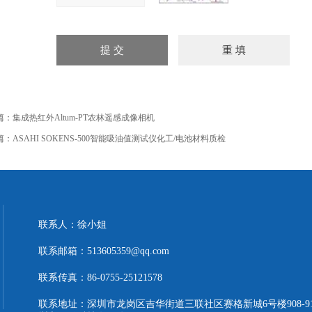
篇：
集成热红外Altum-PT农林遥感成像相机
篇：
ASAHI SOKENS-500智能吸油值测试仪化工/电池材料质检
联系人：徐小姐
联系邮箱：513605359@qq.com
联系传真：86-0755-25121578
联系地址：深圳市龙岗区吉华街道三联社区赛格新城6号楼908-9