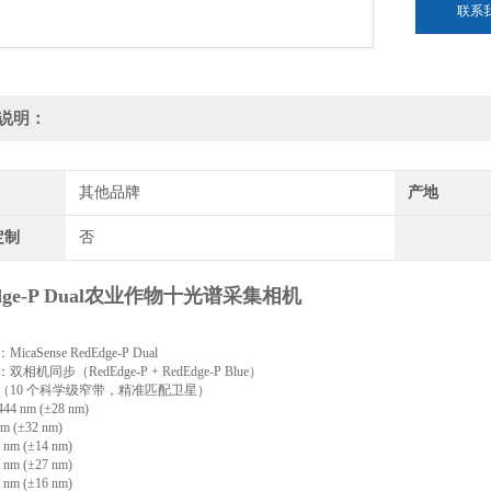
联系
说明：
其他品牌
产地
定制
否
Edge-P Dual农业作物十光谱采集相机
caSense RedEdge-P Dual
相机同步（RedEdge-P + RedEdge-P Blue）
（10 个科学级窄带，精准匹配卫星）
 nm (±28 nm)
 (±32 nm)
nm (±14 nm)
nm (±27 nm)
nm (±16 nm)