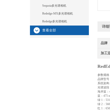
Sequoia多光谱相机
Rededge-MX多光谱相机
Rededge多光谱相机
详细
查看全部
品牌
加工
Red
参数规格
品牌型号：Mi
系统架构：双
光谱波段
海岸蓝：444
蓝：475 nm
绿 1：531 
绿 2：560 
红 1：650 