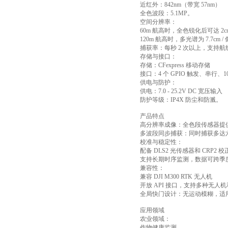
近红外：842nm（带宽 57nm）
全色波段：5.1MP。
空间分辨率：
60m 航高时，全色锐化后可达 2cm
120m 航高时，多光谱为 7.7cm / 
捕获率：每秒 2 次以上，支持
存储与接口：
存储：CFexpress 移动存储
接口：4 个 GPIO 触发、串行、10
供电与防护：
供电：7.0 - 25.2V DC 宽压输入
防护等级：IP4X 防尘和防溅。
产品特点
高分辨率成像：全色段传感器提供 
多波段同步捕获：同时捕获多达六
校准与稳定性：
配备 DLS2 光传感器和 CRP2
支持长期时序监测，数据可跨季
兼容性：
兼容 DJI M300 RTK 无人机
开放 API 接口，支持多种无人
全局快门设计：无运动模糊，适
应用领域
农业领域：
作物健康监测