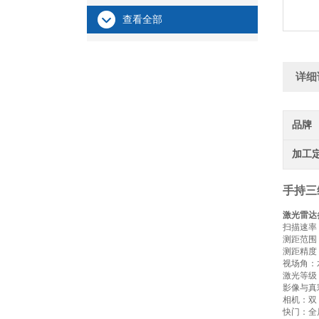
查看全部
详细
品牌
加工
手持三
激光雷达
扫描速率：
测距范围：
测距精度：
视场角：水
激光等级：
影像与真
相机：双 
快门：全