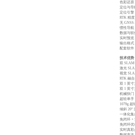
色彩还原
定位与导
定位引擎：激
RTK 精
无 GN
惯性导航
数据与软
实时预览
输出格式：P
配套软件：
技术优势
双 SLA
激光 S
视觉 S
RTK 融
双 1 英
双 1 英
机械快门
超轻单手
1079g
倾斜 2
一体化集
免闭环 
免闭环优
实时真彩
数据直连