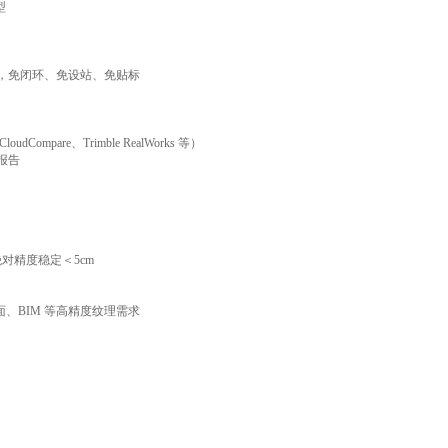
型
漂移，免闭环、免设站、免贴标
pare、Trimble RealWorks 等）
报告
绝对精度稳定＜5cm
、BIM 等高精度纹理需求