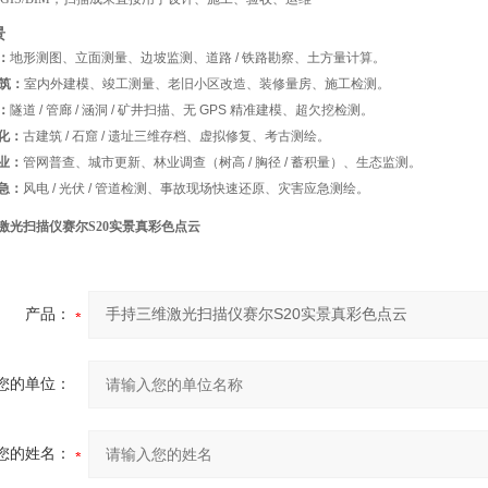
景
：
地形测图、立面测量、边坡监测、道路 / 铁路勘察、土方量计算。
建筑：
室内外建模、竣工测量、老旧小区改造、装修量房、施工检测。
：
隧道 / 管廊 / 涵洞 / 矿井扫描、无 GPS 精准建模、超欠挖检测。
化：
古建筑 / 石窟 / 遗址三维存档、虚拟修复、考古测绘。
业：
管网普查、城市更新、林业调查（树高 / 胸径 / 蓄积量）、生态监测。
急：
风电 / 光伏 / 管道检测、事故现场快速还原、灾害应急测绘。
激光扫描仪赛尔S20实景真彩色点云
产品：
您的单位：
您的姓名：