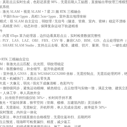
：真彩点云实时生成，色彩还原度 98%，无需后期人工贴图，直接输出带纹理三维模
航系统
光 SLAM + 视觉 SLAM + 7 星 21 频 RTK 三模融合
度：平面0.8cm+1ppm，高程1.5cm+1ppm，室外直出地理坐标
SS 模式：双 SLAM 自主定位，弱纹理 / 无信号（隧道、管廊、室内、密林）稳定不
：高精度 IMU，动态补偿，保障复杂运动下轨迹精准
件
：内置 6Tops 算力处理器，边扫边看真彩点云，实时检查数据完整性
LY、LAS、LAZ、OBJ、FBX、CSV 等，兼容CAD、BIM、GIS、点云处理软件（CloudCom
SHARE SLAM Studio，支持点云去噪、配准、建模、切片、量测、导出，一键生成
M+RTK 三模融合定位
LAM：靠激光点云匹配，抗光照、弱纹理稳定
LAM：靠图像特征，补全细节、提升轨迹精度
合：室外接入 GNSS，直出 WGS84/CGCS2000 坐标，无需控制点、无需后处理闭环，
寸大底 + 机械快门，真彩点云零失真
寸大底 + 大像元，弱光 / 强光下成像清晰，色彩均匀
 + 微秒级同步，避免运动模糊、赋色错位，点云纹理与实物一致，满足文物、建筑立面
 + 人体工学，单人高效外业
 超轻，比传统手持扫描仪轻 50%+，长时间手持不累
0° 激光 + 可旋转屏幕，狭窄空间（管廊、楼梯、古建筑内部）灵活操作
成，无需基站、无需标定、开机即用，单人完成全流程，效率提升 50%+
+ 实时预览，内外业一体化
化算法，单次扫描直接出合格模型，无需往返补扫、后期闭环
点云预览，现场即可检查漏扫、精度，减少返工
 GIS/BIM，扫描成果直接用于设计、施工、验收、运维