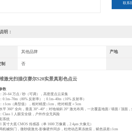
联系
说明：
其他品牌
产地
定制
否
维激光扫描仪赛尔S20实景真彩色点云
参数
20–64 万点 / 秒（可调），高密度点云采集
0.1m–70m（80% 反射率）；0.1m–40m（10% 反射率）
±1cm（典型值），相对精度≤1cm，绝对精度＜5cm
平 360° 全向，垂直 30°–40°；对地倾斜 20° 激光布局，一次覆盖地面 / 墙面 / 顶面
Class 1 人眼安全级，户外作业无风险
彩系统
1 英寸大底 CMOS 传感器（单 1600 万像素，2.4μm 大像元）
局机械快门，微秒级激光‑影像硬件同步，杜绝动态果冻效应，赋色误差≤1cm