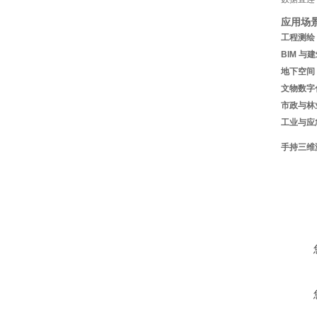
应用场
工程测绘
BIM 与
地下空间
文物数字
市政与林
工业与应
手持三维