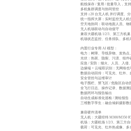
航线保存 / 复用 / 批量导入
多机集群调度与协同管控
支持 ≥20 台无人机 并行调度
统一指挥大屏：实时监控无人机
空天地协同：联动地面人员、物
无人机场联动与自动值守
兼容大疆机场 1/2/3、第三方
机场状态监控、任务排队、多机
内置行业专用 AI 模型：
电力：树障、导线异物、发热点
光伏：热斑、隐裂、污渍、组件破
应急 / 安防：烟火、人员、入
边缘端 + 云端双识别：无网络
数据自动回传：可见光、红外、多
安全管控与运维审计
电子围栏、禁飞区 / 危险区自动
全飞行日志、操作记录、数据溯
数据闭环与报告输出
自动生成标准化巡检 / 测绘报告（
三维数字孪生：融合倾斜摄影数
兼容硬件清单
无人机：大疆经纬 M300/M350 R
机场：大疆机场 1/2/3、第三方
载荷：可见光、红外热成像、多