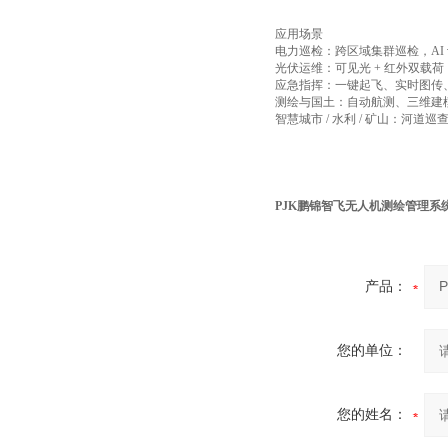
应用场景
电力巡检：跨区域集群巡检，A
光伏运维：可见光 + 红外双载荷，
应急指挥：一键起飞、实时图传
测绘与国土：自动航测、三维建
智慧城市 / 水利 / 矿山：
PJK鹏锦智飞无人机测绘管理系
产品：
您的单位：
您的姓名：