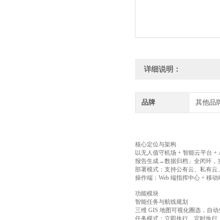
详细说明：
品牌
其他品
核心定位与架构
以无人值守机场 + 智能云平台 
报告生成→数据归档」全闭环，实现
部署模式：支持公有云、私有云
操作端：Web 端指挥中心 + 移
功能模块
智能任务与航线规划
三维 GIS 地图可视化圈选，
任务模式：立即执行、定时执行