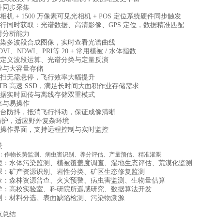
件同步采集
谱相机 + 1500 万像素可见光相机 + POS 定位系统硬件同步触发
飞行同时获取：光谱数据、高清影像、GPS 定位，数据精准匹配
时分析能力
时渲染多波段合成图像，实时查看光谱曲线
DVI、NDWI、PRI等 20 + 常用植被 / 水体指数
持自定义波段运算、光谱分类与定量反演
业与大容量存储
阵推扫无需悬停，飞行效率大幅提升
 1TB 高速 SSD，满足长时间大面积作业存储需求
持数据实时回传与离线存储双重模式
靠与易操作
配云台防抖，抵消飞行抖动，保证成像清晰
54 防护，适应野外复杂环境
视化操作界面，支持远程控制与实时监控
景
：作物长势监测、病虫害识别、养分评估、产量预估、精准灌溉
境：水体污染监测、植被覆盖度调查、湿地生态评估、荒漠化监测
探：矿产资源识别、岩性分类、矿区生态修复监测
查：森林资源普查、火灾预警、病虫害监测、生物量估算
学：高校实验室、科研院所遥感研究、数据算法开发
测：材料分选、表面缺陷检测、污染物溯源
点总结