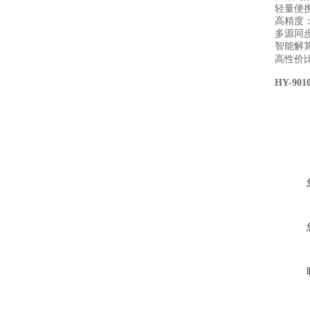
轻量便携
高精度：
多源同步
智能解
高性价
HY-9