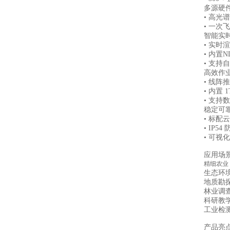
多源硬
• 高光
• 一次
智能实
• 实
• 内置N
• 支
高效作
• 线
• 内置
• 支
稳定可
• 标
• IP
• 可
应用场
精细农业
生态环
地质勘
林业调
科研教
工业检
产品亮