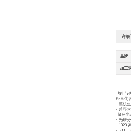
详细
品牌
加工
功能与
轻量化
• 整机
• 兼容
超高光
• 光谱
• 19
• 30