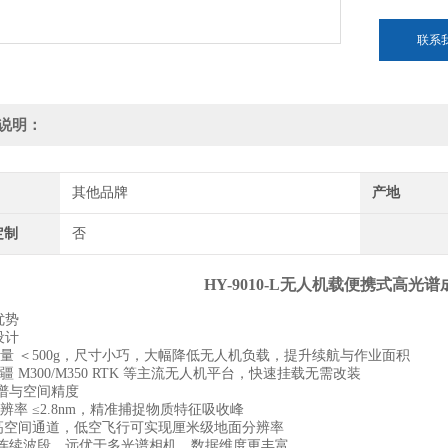
联系
说明：
其他品牌
产地
定制
否
HY-9010-L无人机载便携式高光
优势
设计
重量 ＜500g，尺寸小巧，大幅降低无人机负载，提升续航与作业面积
大疆 M300/M350 RTK 等主流无人机平台，快速挂载无需改装
谱与空间精度
分辨率 ≤2.8nm，精准捕捉物质特征吸收峰
20 高空间通道，低空飞行可实现厘米级地面分辨率
0 + 连续波段，远优于多光谱相机，数据维度更丰富