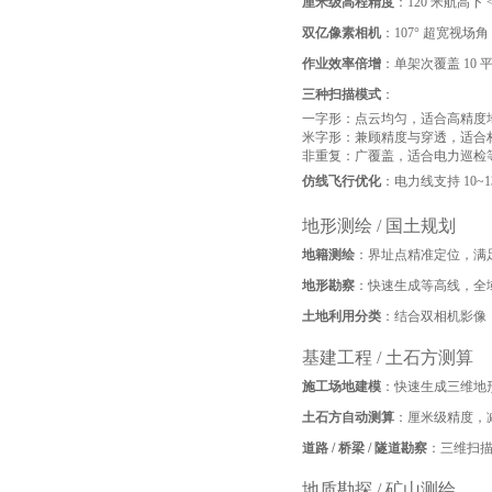
厘米级高程精度
：120 米航高下
双亿像素相机
：107° 超宽视
作业效率倍增
：单架次覆盖 10 
三种扫描模式
：
一字形：点云均匀，适合高精度
米字形：兼顾精度与穿透，适合林
非重复：广覆盖，适合电力巡检
仿线飞行优化
：电力线支持 10
地形测绘 / 国土规划
地籍测绘
：界址点精准定位，满足
地形勘察
：快速生成等高线，全
土地利用分类
：结合双相机影像
基建工程 / 土石方测算
施工场地建模
：快速生成三维地
土石方自动测算
：厘米级精度，
道路 / 桥梁 / 隧道勘察
：三维扫
地质勘探 / 矿山测绘