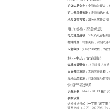
矿体边界划定
：穿透植被覆盖，
矿山开采量监测
：定期扫描对比
地质灾害预警
：滑坡体三维监测
电力巡检 / 应急救援
电力通道建模
：300 米外清晰识
树障排查
：精准测距，识别线路
应急救援
：灾区快速建模，为救
林业生态 / 文旅测绘
森林资源调查
：16 回波技术穿
文旅景区重建
：真彩三维建模，
湿地生态监测
：精准测量地形变
快速部署步骤
设备安装
：Matrice 400 E1
参数设置
：
选择扫描模式（一字形 / 米字形 
调整点频（10 万～200 万点 /