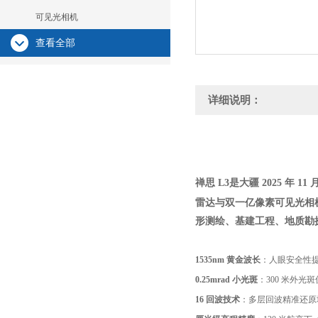
可见光相机
查看全部
详细说明：
禅思 L3
是大疆 2025 年
雷达
与
双一亿像素可见光相
形测绘、基建工程、地质勘
1535nm 黄金波长
：人眼安全性提升
0.25mrad 小光斑
：300 米外光斑
16 回波技术
：多层回波精准还原