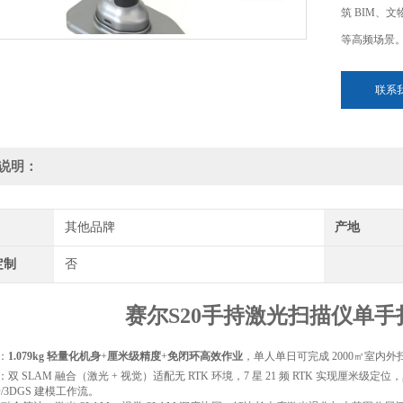
筑 BIM、
等高频场景
联系
说明：
其他品牌
产地
定制
否
赛尔S20手持激光扫描仪单
：
1.079kg 轻量化机身
+
厘米级精度
+
免闭环高效作业
，单人单日可完成 2000㎡室内
双 SLAM 融合（激光 + 视觉）适配无 RTK 环境，7 星 21 频 RTK 实现厘米级定
D/3DGS 建模工作流。