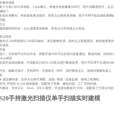
影像传感器
英寸大底CMOS传感器，2.4μm像元，单镜头有效像素1600万，照片清晰度提升，点
械快门
实现全局曝光，有效避免果冻效应，彩色点云赋色更准确，照片可用于贴近摄影测量建
匹配。
点云
微秒级时间同步，点云成果更加精准，彩色点云和强度点云契合。
算法加持
激光SLAM和视觉SLAM算法融合，算法鲁棒性强，实时点云密度更高、赋色效果更
杂场景。
开放
接口，与其他平台结合作业，搭配开放SDK可以实现与设备通信、数据传输、控制作
esh模型
全面开放原始数据，可适配自己的SLAM算法进行数据处理，照片可应用于生成Mes
作业：磁吸式设计，开机即扫，无需标定 / 闭环，实时预览点云，现场补测避免返工
配：
TK 固定解快速，支持大比例尺测图、道路 / 桥梁 / 边坡监测、填海工程测绘。
 RTK 环境双 SLAM 精准建模，适配地下管廊、建筑内装、工厂车间扫描。
与兼容：支持点云、Mesh、3DGS 模型，开放原始数据与 SDK，适配第三方算法
S20手持激光扫描仪单手扫描实时建模