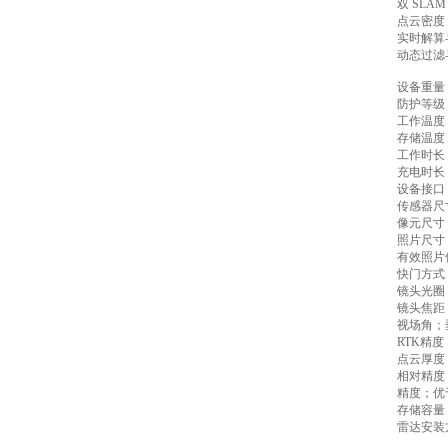
双 SL
点云密度 
实时解算与
动态过滤
设备重量；
防护等级；
工作温度；
存储温度；
工作时长；
充电时长；
设备接口；T
传感器尺寸；
像元尺寸；
照片尺寸；3
有效照片像
快门方式
镜头光圈；
镜头焦距；
视场角；垂
RTK精度；
点云厚度
相对精度
精度；优于
存储容量；
雷达安装