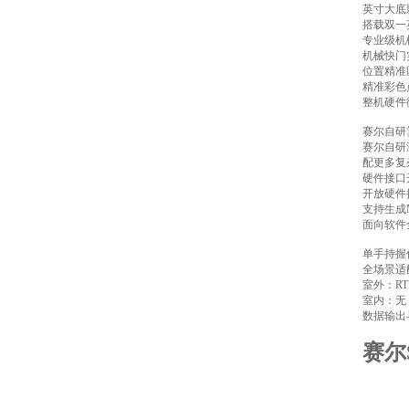
英寸大底
搭载双一
专业级机
机械快门
位置精准
精准彩色
整机硬件
赛尔自研
赛尔自研
配更多复
硬件接口
开放硬件
支持生成M
面向软件
单手持握
全场景适
室外：R
室内：无
数据输出
赛尔