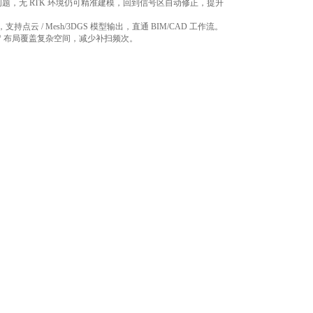
分层问题，无 RTK 环境仍可精准建模，回到信号区自动修正，提升
云 / Mesh/3DGS 模型输出，直通 BIM/CAD 工作流。
0° 布局覆盖复杂空间，减少补扫频次。