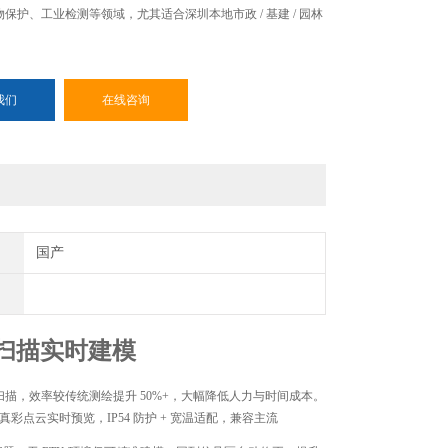
文物保护、工业检测等领域，尤其适合深圳本地市政 / 基建 / 园林
。
我们
在线咨询
国产
手扫描实时建模
外扫描，效率较传统测绘提升 50%+，大幅降低人力与时间成本。
位，真彩点云实时预览，IP54 防护 + 宽温适配，兼容主流