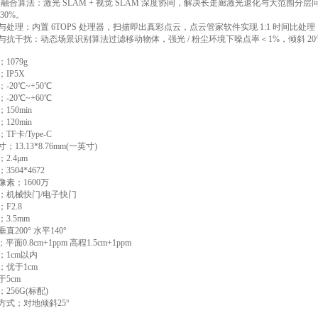
AM 融合算法：激光 SLAM + 视觉 SLAM 深度协同，解决长走廊激光退化与大范围
30%。
处理：内置 6TOPS 处理器，扫描即出真彩点云，点云管家软件实现 1:1 时间比处理，支持点
与抗干扰：动态场景识别算法过滤移动物体，强光 / 粉尘环境下噪点率＜1%，倾斜 2
1079g
IP5X
-20℃~+50℃
-20℃~+60℃
150min
120min
F卡/Type-C
13.13*8.76mm(一英寸)
2.4μm
504*4672
素；1600万
；机械快门/电子快门
F2.8
3.5mm
直200° 水平140°
平面0.8cm+1ppm 高程1.5cm+1ppm
；1cm以内
；优于1cm
5cm
256G(标配)
方式；对地倾斜25°