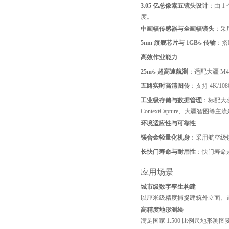
3.05 亿总像素五镜头设计
：由 1
度。
中画幅传感器与全画幅镜头
：采
5nm 旗舰芯片与 1GB/s 传输
：搭
高效作业能力
25m/s 超高速航测
：适配大疆 M
五路实时高清图传
：支持 4K/
工业级存储与数据管理
：标配大容
ContextCapture、大疆智图等
环境适应性与可靠性
镁合金轻量化机身
：采用航空级镁
长快门寿命与耐用性
：快门寿命
应用场景
城市级数字孪生构建
以厘米级精度捕捉建筑外立面、
高精度地形测绘
满足国家 1:500 比例尺地形