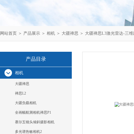
网站首页
＞
产品展示
＞
相机
＞
大疆禅思
＞ 大疆禅思L3激光雷达-三
产品目录
相机
大疆禅思
禅思L2
大疆负载相机
全画幅航测相机禅思P1
赛尔五镜头倾斜摄影相机
多光谱热敏相机2