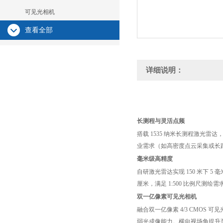
可见光相机
查看全部
详细说明：
长测程与灵活点频
搭载 1535 纳米长测程激光雷达，在
业需求（如高密度点云采集或长
毫米级高精度
自研激光雷达实现 150 米下 5 
厘米，满足 1:500 比例尺测绘需
双一亿像素可见光相机
融合双一亿像素 4/3 CMOS 
弱光成像能力。横向视场角提升至 