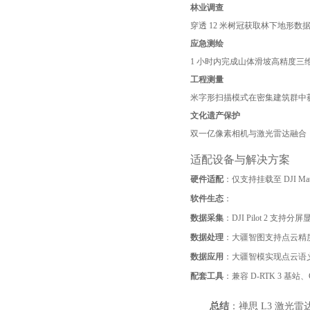
林业调查
穿透 12 米树冠获取林下地形
应急测绘
1 小时内完成山体滑坡高精度
工程测量
米字形扫描模式在密集建筑群中获取
文化遗产保护
双一亿像素相机与激光雷达融合，在
适配设备与解决方案
硬件适配
：仅支持挂载至 DJI Mat
软件生态
：
数据采集
：DJI Pilot 2 
数据处理
：大疆智图支持点云精
数据应用
：大疆智模实现点云语
配套工具
：兼容 D-RTK 3 基站
总结
：禅思 L3 激