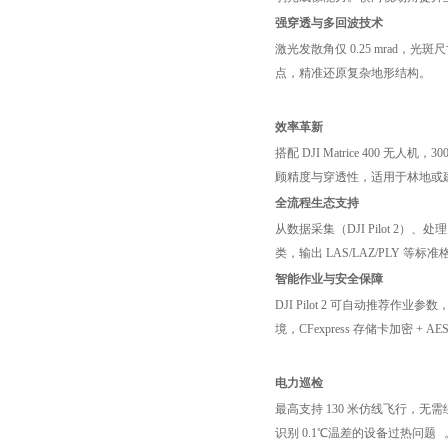
强穿透与多回波技术
激光发散角仅 0.25 mrad，光
点，精准还原复杂地形结构。
效率革新
搭配 DJI Matrice 400
顾精度与穿透性，适用于林地或
全流程生态支持
从数据采集（DJI Pilot 
类，输出 LAS/LAZ/PLY 等
智能作业与安全保障
DJI Pilot 2 可自动推荐
境，CFexpress 存储卡加密 + 
电力巡检
最高支持 130 米仿线飞行，无
识别 0.1℃温差的设备过热问题