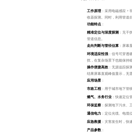
工作原理
：采用电磁感应 +
收器探测。同时，利用管道
功能特点
：
精准定位与深度探测
：无干扰
管道信息。
走向判断与管径估算
：屏幕
环境适应性强
：信号可穿透
扰，在复杂场景下也能保持
操作便捷高效
：无源追踪探
结果屏幕直观峰值显示，无
应用场景
：
市政工程
：用于城市地下管
燃气、水务行业
：快速定位
环保监察
：探测地下污水、
通信电力
：定位光缆、电缆
应急救援
：灾害发生时，快
产品参数
：