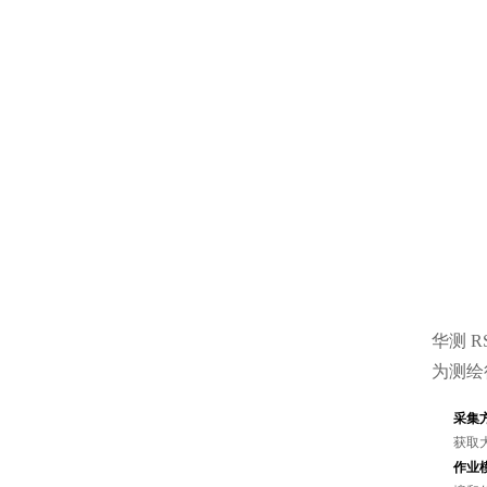
华测 
为测绘
采集
获取
作业