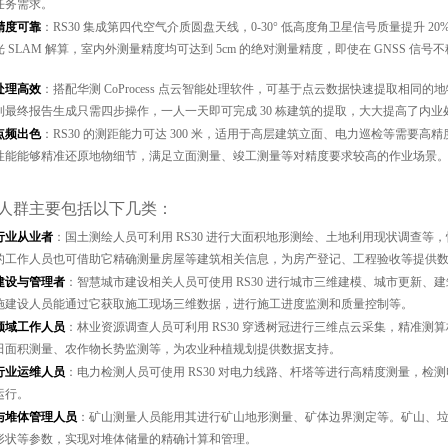
任务需求。
精度可靠
：RS30 集成第四代空气介质圆盘天线，0-30° 低高度角卫星信号质量提升 20%
光 SLAM 解算，室内外测量精度均可达到 5cm 的绝对测量精度，即使在 GNSS
处理高效
：搭配华测 CoProcess 点云智能处理软件，可基于点云数据快速提取相
到最终报告生成只需四步操作，一人一天即可完成 30 栋建筑的提取，大大提高了内业
点频出色
：RS30 的测距能力可达 300 米，适用于高层建筑立面、电力巡检等需要高
性能能够精准还原地物细节，满足立面测量、竣工测量等对精度要求较高的作业场景
人群主要包括以下几类：
行业从业者
：国土测绘人员可利用 RS30 进行大面积地形测绘、土地利用现状调查
的工作人员也可借助它精确测量房屋等建筑相关信息，为房产登记、工程验收等提供
建设与管理者
：智慧城市建设相关人员可使用 RS30 进行城市三维建模、城市更新
施建设人员能通过它获取施工现场三维数据，进行施工进度监测和质量控制等。
领域工作人员
：林业资源调查人员可利用 RS30 穿透树冠进行三维点云采集，精准
田面积测量、农作物长势监测等，为农业种植规划提供数据支持。
行业运维人员
：电力检测人员可使用 RS30 对电力线路、杆塔等进行高精度测量，
运行。
与堆体管理人员
：矿山测量人员能用其进行矿山地形测量、矿体边界测定等。矿山、垃圾
形状等参数，实现对堆体储量的精确计算和管理。