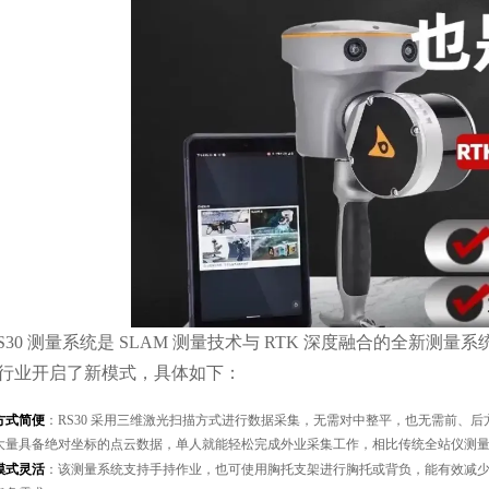
RS30 测量系统是 SLAM 测量技术与 RTK 深度融合的全新
行业开启了新模式，具体如下：
方式简便
：RS30 采用三维激光扫描方式进行数据采集，无需对中整平，也无需前、
大量具备绝对坐标的点云数据，单人就能轻松完成外业采集工作，相比传统全站仪测
模式灵活
：该测量系统支持手持作业，也可使用胸托支架进行胸托或背负，能有效减