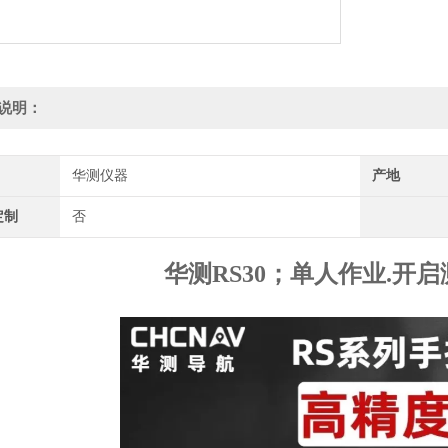
说明：
华测仪器
产地
定制
否
华测RS30；单人作业.开