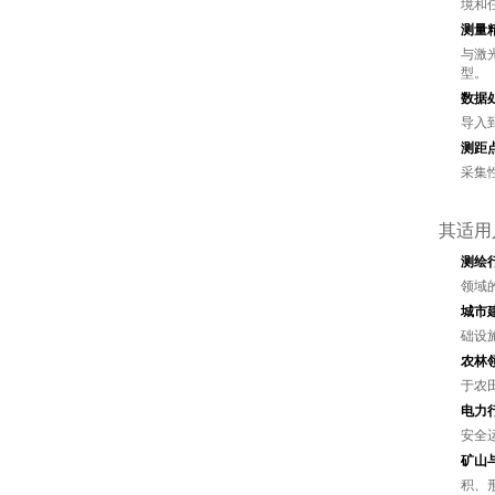
境和
测量
与激
型。
数据
导入
测距
采集
其适用
测绘
领域
城市
础设
农林
于农
电力
安全
矿山
积、