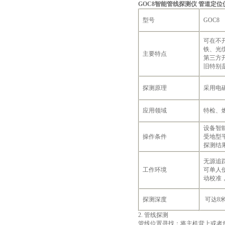
GOC8智能管线探测仪 管道定位
型号
GOC8
可在不
铁、光
主要特点
第三方
旧特别
探测原理
采用电
应用领域
特检、
设备智
操作条件
受地型
探测结
无源追
工作环境
可单人
动校准
探测深度
可达8
2. 管线探测
管线位置寻找：将主机背上或者放