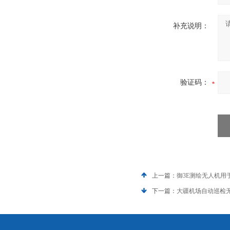
补充说明：
验证码：
上一篇：
御3E测绘无人机用
下一篇：
大疆机场自动巡检