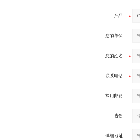
产品：
您的单位：
您的姓名：
联系电话：
常用邮箱：
省份：
详细地址：