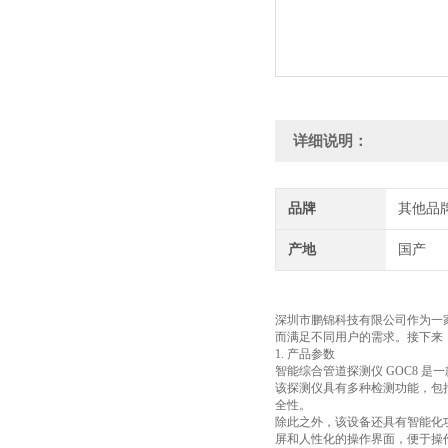
详细说明：
品牌
其他品
产地
国产
深圳市鹏锦科技有限公司作为一
而满足不同用户的需求。接下来
1. 产品参数
智能综合管道探测仪 GOC8 
该探测仪具有多种检测功能，包
全性。
除此之外，该设备还具有智能化
屏和人性化的操作界面，便于操