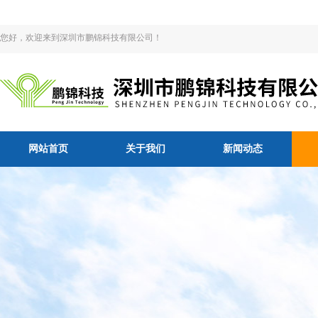
您好，欢迎来到深圳市鹏锦科技有限公司！
网站首页
关于我们
新闻动态