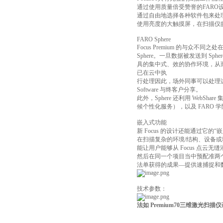
通过使用质量倍受赞誉的FARO
通过自由地选择各种软件包来处
使用亮度的大触摸屏，在扫描仪
FARO Sphere
Focus Premium 的与众不
Sphere。一旦数据被发送到 S
具的集中式、效的协作环境，从而更
已在云中执
行处理因此，场外同事可以处理这些
Software 与终客户分享。
此外，Sphere 还利用 Web
候个性化服务），以及 FARO
嵌入式功能
新 Focus 的设计还能通过它的“嵌入
在扫描复杂的环境/结构、设备
能让用户能够从 Focus 点
然后在同一个项目当中预配准两个点云。
法单获得的成果—提供速捕捉和
技术参数：
法如 Premium70三维激光扫描