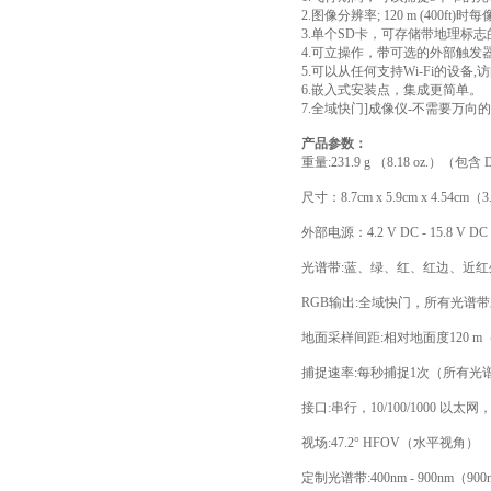
2.图像分辨率; 120 m (400ft)时
3.单个SD卡，可存储带地理标
4.可立操作，带可选的外部触发
5.可以从任何支持Wi-Fi的设备
6.嵌入式安装点，集成更简单。
7.全域快门]成像仪-不需要万向
产品参数：
重量:231.9 g （8.18 oz.）（包
尺寸：8.7cm x 5.9cm x 4.54cm（3.4i
外部电源：4.2 V DC - 15.8 V 
光谱带:蓝、绿、红、红边、近
RGB输出:全域快门，所有光谱
地面采样间距:相对地面度120 m（约
捕捉速率:每秒捕捉1次（所有光谱带）
接口:串行，10/100/1000 以
视场:47.2° HFOV（水平视角）
定制光谱带:400nm - 900nm（90