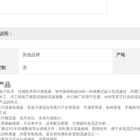
说明：
其他品牌
产地
定制
否
产品
电子技术、传感技术和计算机硬、软件新研制成功的一种便携式超小型流速仪，内置C
水工、河工和港工模型试验的流速测量，并已推广应用于交通、水利等其它行业的流
品的特点：
流速传感器，安装方便适合市政污下水管渠道、不满管管道、各种渠道、不规则河
工作。
可顺流速、也可水位、水深方便统计。
幕触摸屏，不仅有中文，还有配合图形，方便操作及流态分析。
过SD卡存储数据导出表格文件，实时显示流速曲线、图形软件，便于水流流态分
耗测速，内置充电电池、是目前轻便的多普勒流速仪之一。
置压力式水位传感器、温度传感器。