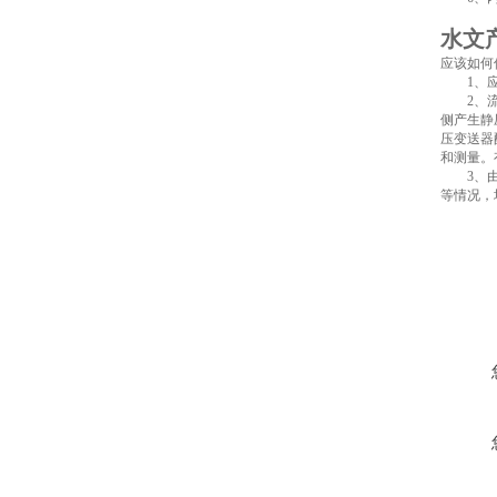
水文
应该如何
1、应定
2、流量
侧产生静
压变送器
和测量。
3、由于
等情况，